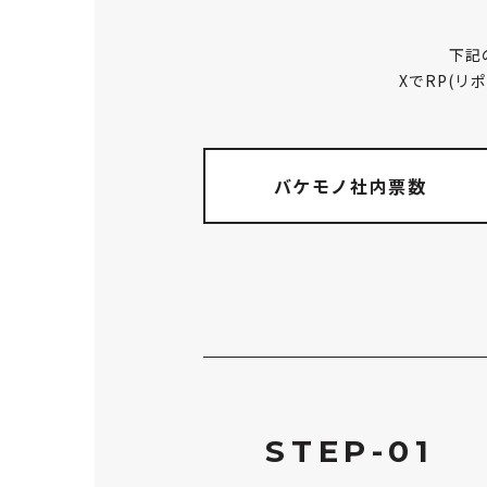
下記
XでRP(
バケモノ社内票数
STEP-01