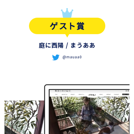
庭に西陽
/ まうああ
@mauaa0